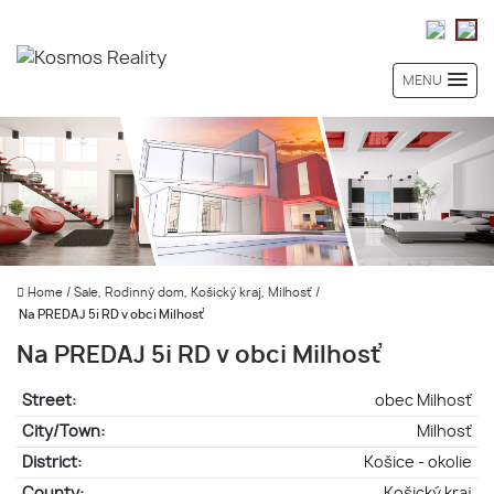
MENU
Home
/
Sale, Rodinný dom, Košický kraj, Milhosť
/
Na PREDAJ 5i RD v obci Milhosť
Na PREDAJ 5i RD v obci Milhosť
Street:
obec Milhosť
City/Town:
Milhosť
District:
Košice - okolie
County:
Košický kraj