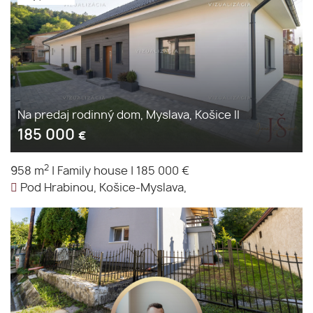
Na predaj rodinný dom, Myslava, Košice II
185 000
€
2
958 m
|
Family house
|
185 000 €
Pod Hrabinou, Košice-Myslava,