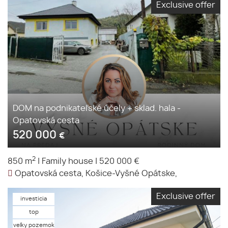
Exclusive offer
DOM na podnikateľské účely + sklad. hala -
Opatovská cesta
520 000
€
2
850 m
|
Family house
|
520 000 €
Opatovská cesta, Košice-Vyšné Opátske,
Exclusive offer
investicia
top
velky pozemok