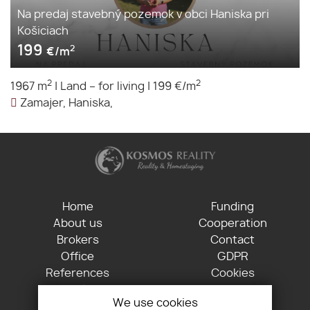
Na predaj stavebný pozemok v obci Haniska pri
Košiciach
199
2
€/m
2
2
1967 m
|
Land – for living
|
199 €/m
Zamajer, Haniska,
Home
Funding
About us
Cooperation
Brokers
Contact
Office
GDPR
References
Cookies
Pricelist
We use cookies