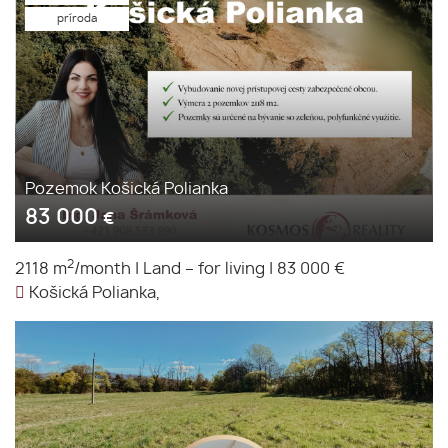
príroda
Pozemok Košická Polianka
83 000
€
2
2118 m
/month
|
Land – for living
|
83 000 €
Košická Polianka,