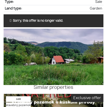
Type:
Sale
Land type:
Garden
Sorry, this offer is no longer valid.
Similar properties
Exclusive offer
sale
stavebný pozemok