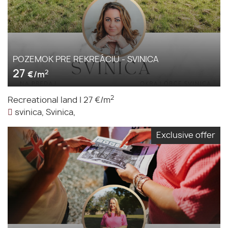
POZEMOK PRE REKREÁCIU - SVINICA
27
2
€/m
2
Recreational land
|
27 €/m
svinica, Svinica,
Exclusive offer