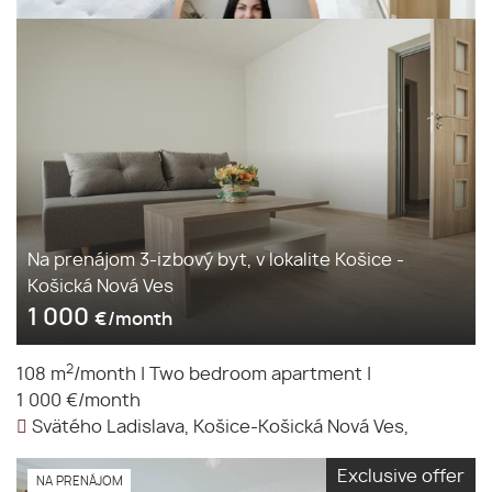
Na prenájom 3-izbový byt, v lokalite Košice -
Košická Nová Ves
1 000
€/month
2
108 m
/month
|
Two bedroom apartment
|
1 000 €/month
Svätého Ladislava, Košice-Košická Nová Ves,
Exclusive offer
NA PRENÁJOM