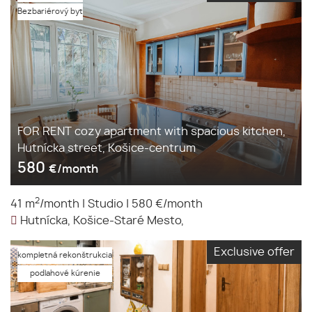
Bezbariérový byt
FOR RENT cozy apartment with spacious kitchen,
Hutnícka street, Košice-centrum
580
€/month
2
41 m
/month
|
Studio
|
580 €/month
Hutnícka, Košice-Staré Mesto,
Exclusive offer
kompletná rekonštrukcia
podlahové kúrenie