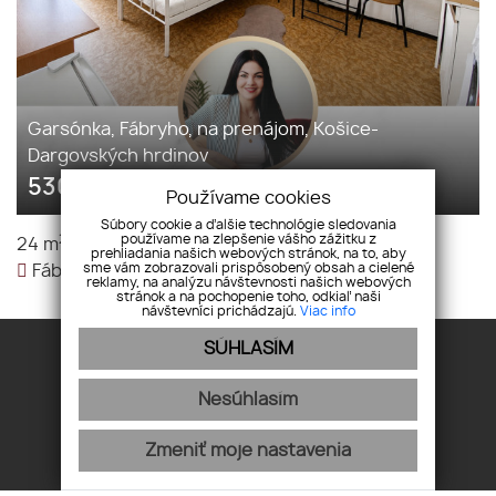
Garsónka, Fábryho, na prenájom, Košice-
Dargovských hrdinov
530
€/mesiac
Používame cookies
Súbory cookie a ďalšie technológie sledovania
2
používame na zlepšenie vášho zážitku z
24 m
|
Garsónka
|
530 €/mesiac
prehliadania našich webových stránok, na to, aby
sme vám zobrazovali prispôsobený obsah a cielené
Fábryho, Košice-Dargovských hrdinov,
reklamy, na analýzu návštevnosti našich webových
stránok a na pochopenie toho, odkiaľ naši
návštevníci prichádzajú.
Viac info
SÚHLASÍM
Nesúhlasím
Úvod
Financovanie
Zmeniť moje nastavenia
O nás
Spolupráca
Makléri
Kontakt