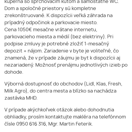
kúpeľňa so sprchovacím kútom a samostatné WC.
Dom a spoločné priestory sú kompletne
zrekonštruované. K dispozícii veľká záhrada na
prípadný odpočinok a parkovacie miesto.
Cena 1050€ mesačne vrátane internetu,
parkovacieho miesta a médií (bez elektriny). Pri
podpise zmluvy je potrebné zložiť 1-mesačný
depozit + nájom. Zariadenie v byte je voliteľné, čo
znamená, že v prípade záujmu je byt k dispozícii aj
nezariadený. Možnosť prenájmu jednotlivých izieb po
dohode.
Výborná dostupnosť do obchodov (Lidl, Klas, Fresh,
Milk Agro), do centra mesta a blízko sa nachádza
zastávka MHD.
V prípade akýchkoľvek otázok alebo dohodnutia
obhliadky, prosím kontaktujte makléra na telefónnom
čísle 0950 616 316, Mgr. Martin Feterik.