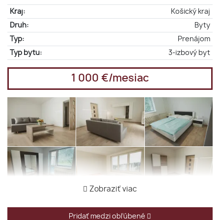
Kraj:
Košický kraj
Druh:
Byty
Typ:
Prenájom
Typ bytu:
3-izbový byt
1 000 €/mesiac
Zobraziť viac
Pridať medzi obľúbené