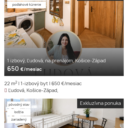
podlahové kúrenie
1 izbový, Ľudová, na prenájom, Košice-Západ
650
€/mesiac
2
22 m
|
1-izbový byt
|
650 €/mesiac
Ľudová, Košice-Západ,
Exkluzívna ponuka
pôvodný stav
lodžia
zariadený