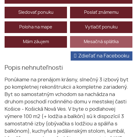
Sledovať ponuku
Poslať známemu
Poloha na mape
Vytlačiť ponuku
Mám záujem
Mesačná splátka
Zdieľať na Facebooku
Popis nehnuteľnosti
Ponúkame na prenájom krásny, slnečný 3 izbový byt
po kompletnej rekonštrukcii a kompletne zariadený.
Byt so samostatným vchodom sa nachádza na
druhom poschodí rodinného domu v mestskej časti
Košice - Košická Nová Ves. V byte o podlahovej
výmere 100 m2 (+ lodžia a balkón) sú k dispozícií 3
samostatné izby (obývačka s lodžiou a spálňa s
balkónom), kuchyňa s jedálenským stolom, kumbál,