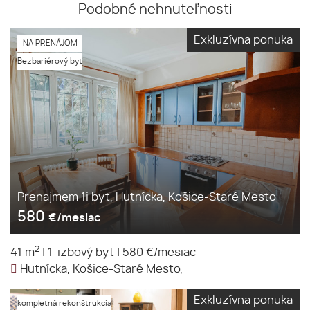
Podobné nehnuteľnosti
Exkluzívna ponuka
NA PRENÁJOM
Bezbariérový byt
Prenajmem 1i byt, Hutnícka, Košice-Staré Mesto
580
€/mesiac
2
41 m
|
1-izbový byt
|
580 €/mesiac
Hutnícka, Košice-Staré Mesto,
Exkluzívna ponuka
kompletná rekonštrukcia