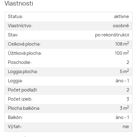
Vlastnosti
Status:
aktívne
Vlastníctvo:
osobné
Stav:
po rekonštrukcii
2
Celková plocha:
108 m
2
Úžitková plocha:
100 m
Poschodie:
2
2
Loggia plocha:
5 m
Loggia:
áno - 1
Počet podlaží:
2
Počet izieb:
3
2
Plocha balkóna:
3 m
Balkón:
áno - 1
Výťah:
nie