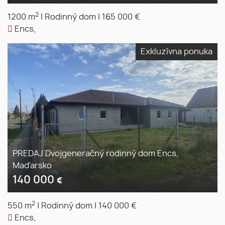
2
1200 m
|
Rodinný dom
|
165 000 €
Encs,
Exkluzívna ponuka
PREDAJ Dvojgeneračný rodinný dom Encs,
Maďarsko
140 000
€
2
550 m
|
Rodinný dom
|
140 000 €
Encs,