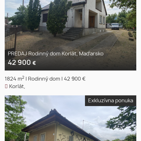
PREDAJ Rodinný dom Korlát, Maďarsko
42 900
€
2
1824 m
|
Rodinný dom
|
42 900 €
Korlát,
Exkluzívna ponuka