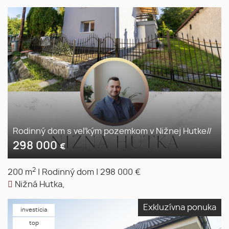
Rodinný dom s veľkým pozemkom v Nižnej Hutke//
298 000
€
2
200 m
|
Rodinný dom
|
298 000 €
Nižná Hutka,
Exkluzívna ponuka
investicia
top