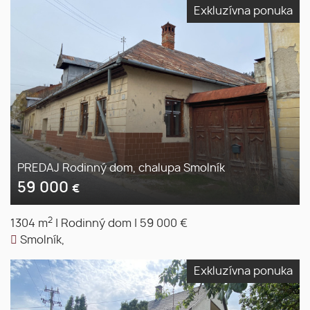
Exkluzívna ponuka
PREDAJ Rodinný dom, chalupa Smolník
59 000
€
2
1304 m
|
Rodinný dom
|
59 000 €
Smolník,
Exkluzívna ponuka