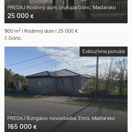
PREDAJ Rodinný dom, chalupa Gönc, Maďarsko
25 000
€
2
900 m
|
Rodinný dom
|
25 000 €
Gönc,
Exkluzívna ponuka
PREDAJ Bungalov, novostavba, Encs, Maďarsko
165 000
€