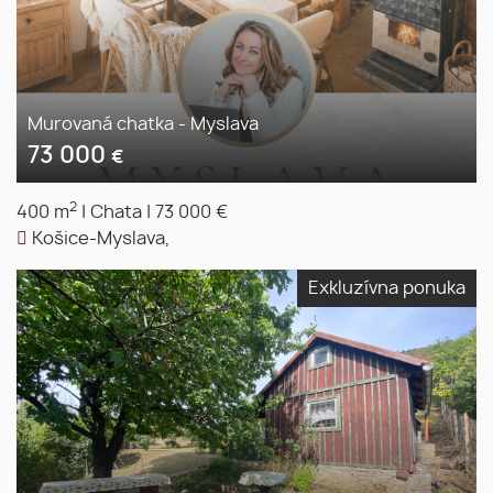
Murovaná chatka - Myslava
73 000
€
2
400 m
|
Chata
|
73 000 €
Košice-Myslava,
Exkluzívna ponuka