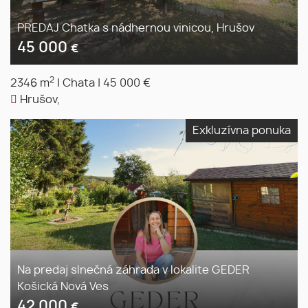
PREDAJ Chatka s nádhernou vinicou, Hrušov
45 000
€
2
2346 m
|
Chata
|
45 000 €
Hrušov,
Exkluzívna ponuka
Na predaj slnečná záhrada v lokalite GEDER
Košická Nová Ves
42 000
€