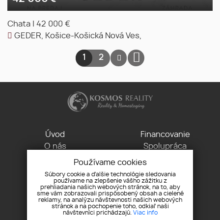
Chata
|
42 000 €
GEDER, Košice-Košická Nová Ves,
1
2
Úvod
Financovanie
O nás
Spolupráca
Makléri
Kontakt
Používame cookies
Pobočka
GDPR
Súbory cookie a ďalšie technológie sledovania
používame na zlepšenie vášho zážitku z
Referencie
Cookies
prehliadania našich webových stránok, na to, aby
Cenník
sme vám zobrazovali prispôsobený obsah a cielené
reklamy, na analýzu návštevnosti našich webových
stránok a na pochopenie toho, odkiaľ naši
Werferova 1, 040 11 Košice
návštevníci prichádzajú.
Viac info