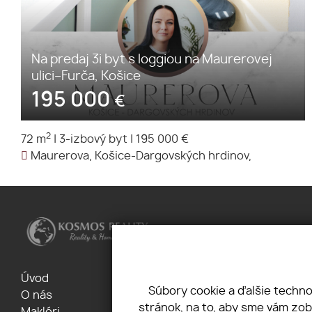
Na predaj 3i byt s loggiou na Maurerovej
ulici–Furča, Košice
195 000
€
2
72 m
|
3-izbový byt
|
195 000 €
Maurerova, Košice-Dargovských hrdinov,
Úvod
Financovanie
Súbory cookie a ďalšie techn
O nás
Spolupráca
stránok, na to, aby sme vám zo
Makléri
Kontakt