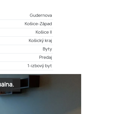
Gudernova
Košice-Západ
Košice II
Košický kraj
Byty
Predaj
1-izbový byt
álna.