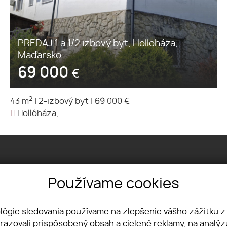
PREDAJ 1 a 1/2 izbový byt, Holloháza,
Maďarsko
69 000
€
2
43 m
|
2-izbový byt
|
69 000 €
Hollóháza,
Používame cookies
Werferova 1, 040 11 Košice
ológie sledovania používame na zlepšenie vášho zážitku z
+421 908 583 890
brazovali prispôsobený obsah a cielené reklamy, na analý