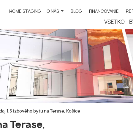
HOME STAGING
O NÁS
BLOG
FINANCOVANIE
RE
VŠETKO
B
aj 1,5 izbového bytu na Terase, Košice
na Terase,