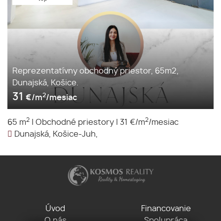
Reprezentatívny obchodný priestor, 65m2,
Dunajská, Košice.
31
2
€/m
/mesiac
2
2
65 m
|
Obchodné priestory
|
31 €/m
/mesiac
Dunajská, Košice-Juh,
Úvod
Financovanie
O nás
Spolupráca