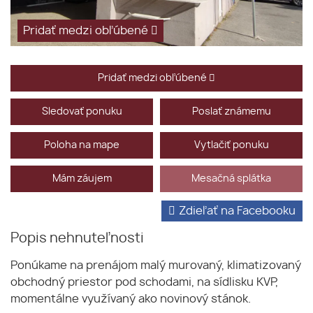
Pridať medzi obľúbené
Pridať medzi obľúbené
Sledovať ponuku
Poslať známemu
Poloha na mape
Vytlačiť ponuku
Mám záujem
Mesačná splátka
Zdieľať na Facebooku
Popis nehnuteľnosti
Ponúkame na prenájom malý murovaný, klimatizovaný
obchodný priestor pod schodami, na sídlisku KVP,
momentálne využívaný ako novinový stánok.