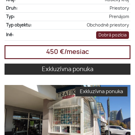
Druh:
Priestory
Typ:
Prenájom
Typ objektu:
Obchodné priestory
Iné:
Dobrá pozícia
450 €/mesiac
Exkluzívna ponuka
Exkluzívna ponuka