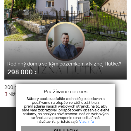
Rodinný dom s veľkým pozemkom v Nižnej Hutke//
298 000
€
2
200 m
|
Rodinný dom
|
298 000 €
Používame cookies
Nižná Hutka,
Súbory cookie a ďalšie technológie sledovania
používame na zlepšenie vášho zážitku z
prehliadania našich webových stránok, na to, aby
sme vám zobrazovali prispôsobený obsah a cielené
reklamy, na analýzu návštevnosti našich webových
stránok a na pochopenie toho, odkiaľ naši
návštevníci prichádzajú.
Viac info