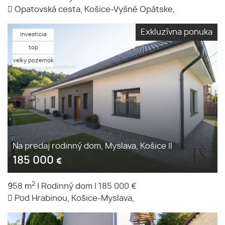
Opatovská cesta, Košice-Vyšné Opátske,
Exkluzívna ponuka
investicia
top
velky pozemok
Na predaj rodinný dom, Myslava, Košice II
185 000
€
2
958 m
|
Rodinný dom
|
185 000 €
Pod Hrabinou, Košice-Myslava,