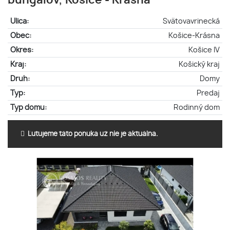
bungalov, Košice - Krásna
Ulica:
Svätovavrinecká
Obec:
Košice-Krásna
Okres:
Košice IV
Kraj:
Košický kraj
Druh:
Domy
Typ:
Predaj
Typ domu:
Rodinný dom
Ľutujeme táto ponuka už nie je aktuálna.