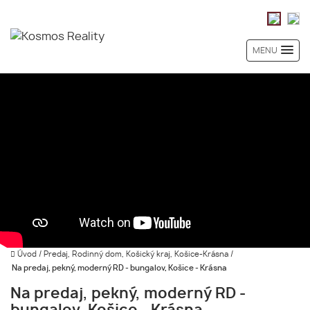
MENU
Úvod
/
Predaj, Rodinný dom, Košický kraj, Košice-Krásna
/
Na predaj, pekný, moderný RD - bungalov, Košice - Krásna
Na predaj, pekný, moderný RD -