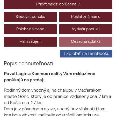
Pridať medzi obľúbené
Sledovať ponuku
Poslať známemu
Poloha na mape
Vytlačiť ponuku
Mám záujem
Mesačná splátka
Zdieľať na Facebooku
Popis nehnuteľnosti
Pavol Lagin a Kosmos reality Vám exkluzívne
ponúkajú na predaj:
Rodinný dom vhodný aj na chalupu v Maďarskom
meste Gönc, ktorý je od hranice vzdialený cca. 7 km a
od Košíc cca. 27 km.
Dom je v pôvodnom stave, suchý bez vlhkosti (tam,
kde bola vlhkosť, majitelia odstránili omietku za