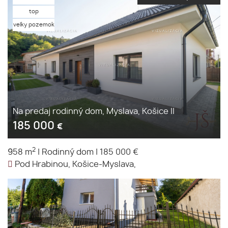
top
velky pozemok
Na predaj rodinný dom, Myslava, Košice II
185 000
€
2
958 m
|
Rodinný dom
|
185 000 €
Pod Hrabinou, Košice-Myslava,