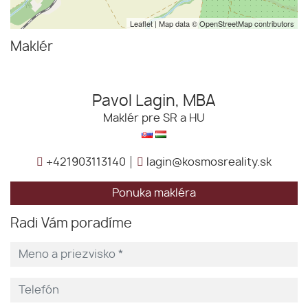
Leaflet
| Map data ©
OpenStreetMap
contributors
Maklér
Pavol Lagin, MBA
Maklér pre SR a HU
+421903113140
lagin@kosmosreality.sk
Ponuka makléra
Radi Vám poradíme