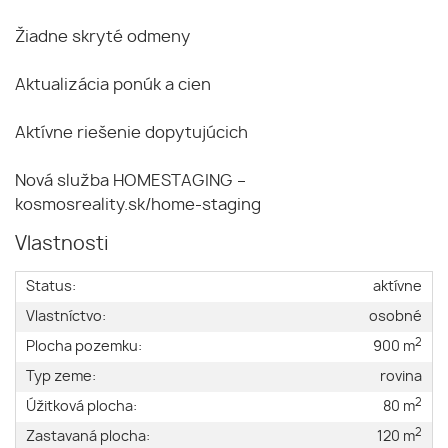
Žiadne skryté odmeny
Aktualizácia ponúk a cien
Aktívne riešenie dopytujúcich
Nová služba HOMESTAGING –
kosmosreality.sk/home-staging
Vlastnosti
Status:
aktívne
Vlastníctvo:
osobné
2
Plocha pozemku:
900 m
Typ zeme:
rovina
2
Úžitková plocha:
80 m
2
Zastavaná plocha:
120 m