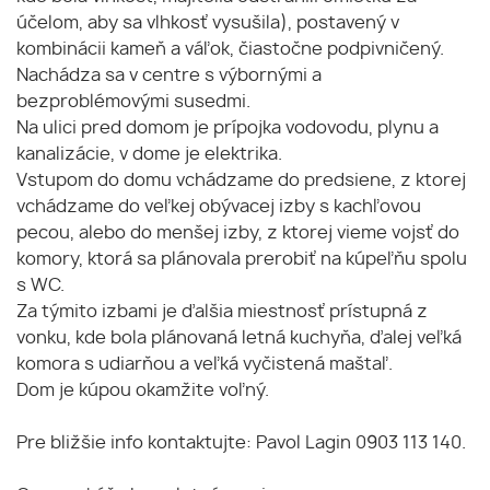
účelom, aby sa vlhkosť vysušila), postavený v
kombinácii kameň a váľok, čiastočne podpivničený.
Nachádza sa v centre s výbornými a
bezproblémovými susedmi.
Na ulici pred domom je prípojka vodovodu, plynu a
kanalizácie, v dome je elektrika.
Vstupom do domu vchádzame do predsiene, z ktorej
vchádzame do veľkej obývacej izby s kachľovou
pecou, alebo do menšej izby, z ktorej vieme vojsť do
komory, ktorá sa plánovala prerobiť na kúpeľňu spolu
s WC.
Za týmito izbami je ďalšia miestnosť prístupná z
vonku, kde bola plánovaná letná kuchyňa, ďalej veľká
komora s udiarňou a veľká vyčistená maštaľ.
Dom je kúpou okamžite voľný.
Pre bližšie info kontaktujte: Pavol Lagin 0903 113 140.