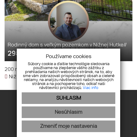
Rodinný dom s veľkým pozemkom v Nižnej Hutke//
298 000
€
Používame cookies
Súbory cookie a ďalšie technológie sledovania
2
používame na zlepšenie vášho zážitku z
200 m
|
Rodinný dom
|
298 000 €
prehliadania našich webových stránok, na to, aby
sme vám zobrazovali prispôsobený obsah a cielené
Nižná Hutka,
reklamy, na analýzu návštevnosti našich webových
stránok a na pochopenie toho, odkiaľ naši
návštevníci prichádzajú.
Viac info
SÚHLASÍM
Nesúhlasím
Úvod
Financovanie
Zmeniť moje nastavenia
O nás
Spolupráca