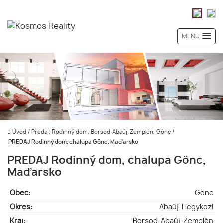
MENU
Úvod
/
Predaj, Rodinný dom, Borsod-Abaúj-Zemplén, Gönc
/
PREDAJ Rodinný dom, chalupa Gönc, Maďarsko
PREDAJ Rodinný dom, chalupa Gönc,
Maďarsko
Obec:
Gönc
Okres:
Abaúj-Hegyközi
Kraj:
Borsod-Abaúj-Zemplén