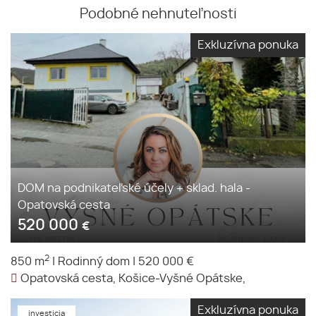
Podobné nehnuteľnosti
Exkluzívna ponuka
DOM na podnikateľské účely + sklad. hala -
Opatovská cesta
520 000
€
2
850 m
|
Rodinný dom
|
520 000 €
Opatovská cesta, Košice-Vyšné Opátske,
Exkluzívna ponuka
investicia