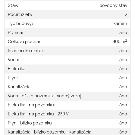
Stav:
pôvodný stav
Počet izieb:
2
Typ budovy:
kameň
Pivnica:
áno
2
Celková plocha:
900 m
Inžinierske siete:
áno
Voda:
áno
Elektrika:
áno
Plyn:
áno
Kanalizácia:
áno
Voda - blízko pozemku - vodný zdroj:
áno
Elektrika - na pozemku:
áno
Elektrika - na pozemku - 230 V:
áno
Plyn - blízko pozemku:
áno
Kanalizácia - blízko pozemku - kanalizácia:
áno