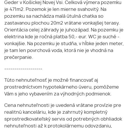
Geder v Košickej Novej Vsi. Celková výmera pozemku
je 471m2. Pozemok je len mierne svahovitý. Na
pozemku sa nachádza malá útulná chatka so
zastavanou plochou 20m2 vrátane vonkajšej terasy.
Orientácia celej záhrady je juhozápad. Na pozemku je
elektrina kde je ročná platba 50,- eur. WC je suché -
vonkajšie. Na pozemku je studňa, v hĺbke jeden meter,
je tam len povrchová voda, ktorá nie je vhodná na
prečerpanie.
-------------------
Túto nehnuteľnosť je možné financovať aj
prostredníctvom hypotekárneho úveru, pomôžeme
Vám s jeho vybavením za výhodných podmienok.
Cena nehnuteľnosti je uvedená vrátane provízie pre
realitnú kanceláriu, kde je zahrnutý kompletný
sprostredkovateľský servis od potrebných obhliadok
nehnuteľnosti až k protokolárnemu odovzdaniu,