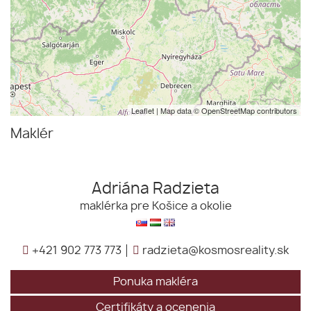
Leaflet
| Map data ©
OpenStreetMap
contributors
Maklér
Adriána Radzieta
maklérka pre Košice a okolie
+421 902 773 773
radzieta@kosmosreality.sk
Ponuka makléra
Certifikáty a ocenenia