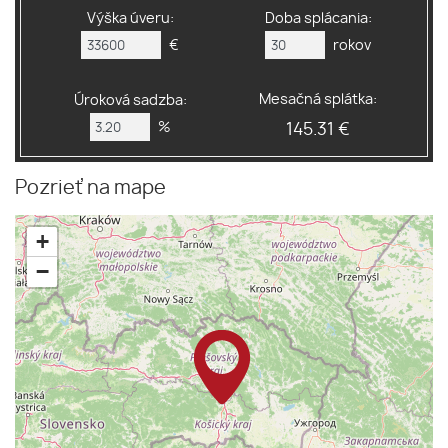
Výška úveru:
Doba splácania:
€
rokov
Mesačná splátka:
Úroková sadzba:
%
145.31 €
Pozrieť na mape
+
−