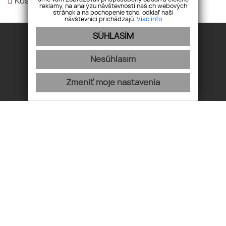
Košice-Myslava,
reklamy, na analýzu návštevnosti našich webových
stránok a na pochopenie toho, odkiaľ naši
návštevníci prichádzajú.
Viac info
SÚHLASÍM
Nesúhlasím
Úvod
Financovanie
Zmeniť moje nastavenia
O nás
Spolupráca
Makléri
Kontakt
Pobočka
GDPR
Referencie
Cookies
Cenník
Werferova 1, 040 11 Košice
+421 908 583 890
info@kosmosreality.sk
Pridajte si nás