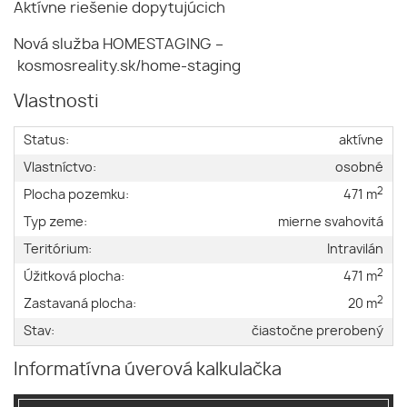
Aktívne riešenie dopytujúcich
Nová služba HOMESTAGING –
kosmosreality.sk/home-staging
Vlastnosti
Status:
aktívne
Vlastníctvo:
osobné
2
Plocha pozemku:
471 m
Typ zeme:
mierne svahovitá
Teritórium:
Intravilán
2
Úžitková plocha:
471 m
2
Zastavaná plocha:
20 m
Stav:
čiastočne prerobený
Informatívna úverová kalkulačka