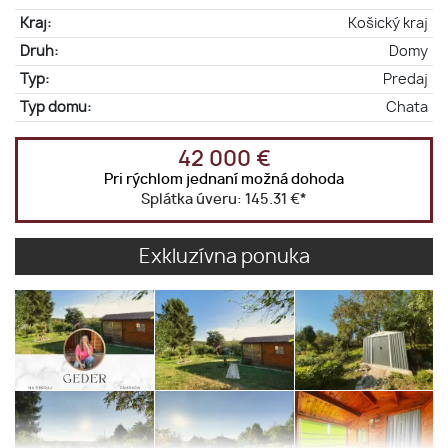
Kraj:
Košický kraj
Druh:
Domy
Typ:
Predaj
Typ domu:
Chata
42 000 €
Pri rýchlom jednaní možná dohoda
Splátka úveru:
145.31 €
*
Exkluzívna ponuka