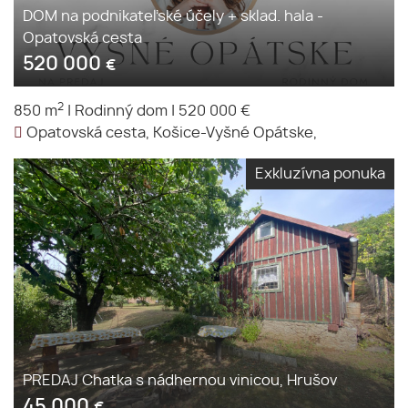
DOM na podnikateľské účely + sklad. hala -
Opatovská cesta
520 000
€
2
850 m
|
Rodinný dom
|
520 000 €
Opatovská cesta, Košice-Vyšné Opátske,
Exkluzívna ponuka
PREDAJ Chatka s nádhernou vinicou, Hrušov
45 000