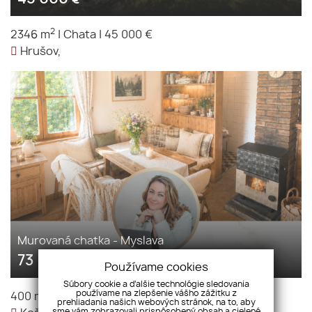
€
2
2346 m
|
Chata
|
45 000 €
Hrušov,
Murovaná chatka - Myslava
73 000
€
Používame cookies
Súbory cookie a ďalšie technológie sledovania
2
používame na zlepšenie vášho zážitku z
400 m
|
Chata
|
73 000 €
prehliadania našich webových stránok, na to, aby
sme vám zobrazovali prispôsobený obsah a cielené