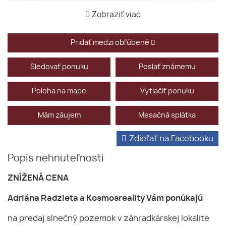
Zobraziť viac
Pridať medzi obľúbené
Sledovať ponuku
Poslať známemu
Poloha na mape
Vytlačiť ponuku
Mám záujem
Mesačná splátka
Zdieľať na Facebooku
Popis nehnuteľnosti
ZNÍŽENÁ CENA
Adriána Radzieta a Kosmosreality Vám ponúkajú
na predaj slnečný pozemok v záhradkárskej lokalite