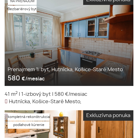
NA PRENÁJOM
Bezbariérový byt
Prenajmem 1i byt, Hutnícka, Košice-Staré Mesto
580
€/mesiac
2
41 m
|
1-izbový byt
|
580 €/mesiac
Hutnícka, Košice-Staré Mesto,
Exkluzívna ponuka
kompletná rekonštrukcia
podlahové kúrenie