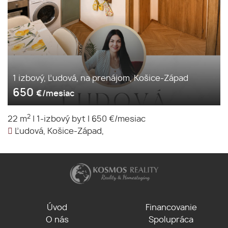
1 izbový, Ľudová, na prenájom, Košice-Západ
650
€/mesiac
2
22 m
|
1-izbový byt
|
650 €/mesiac
Ľudová, Košice-Západ,
Úvod
Financovanie
O nás
Spolupráca