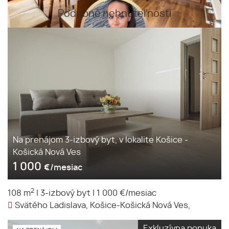
Podobné nehnuteľnosti
Na prenájom 3-izbový byt, v lokalite Košice -
Košická Nová Ves
1 000
€/mesiac
2
108 m
|
3-izbový byt
|
1 000 €/mesiac
Svätého Ladislava, Košice-Košická Nová Ves,
Exkluzívna ponuka