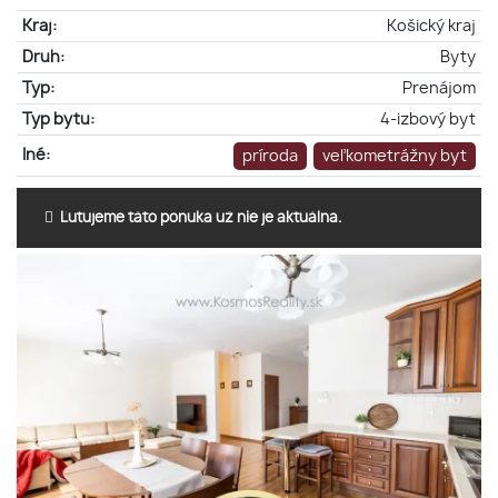
Kraj:
Košický kraj
Druh:
Byty
Typ:
Prenájom
Typ bytu:
4-izbový byt
Iné:
príroda
veľkometrážny byt
Ľutujeme táto ponuka už nie je aktuálna.