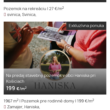
2
Pozemok na rekreáciu
|
27 €/m
svinica, Svinica,
Exkluzívna ponuka
Na predaj stavebný pozemok v obci Haniska pri
Košiciach
199
2
€/m
2
2
1967 m
|
Pozemok pre rodinné domy
|
199 €/m
Zamajer, Haniska,