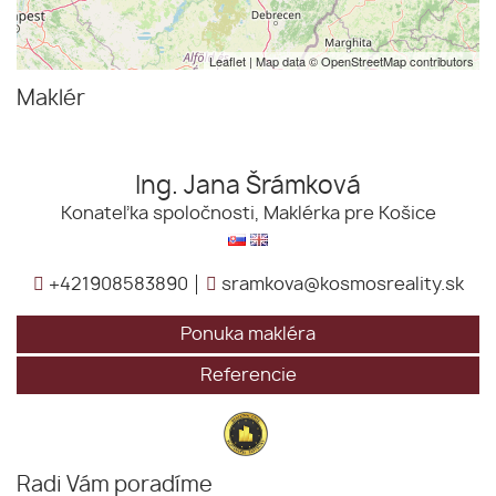
Leaflet
| Map data ©
OpenStreetMap
contributors
Maklér
Ing. Jana Šrámková
Konateľka spoločnosti, Maklérka pre Košice
+421908583890
sramkova@kosmosreality.sk
Ponuka makléra
Referencie
Radi Vám poradíme