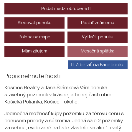
Pridať medzi obľúbené
Sledovať ponuku
Poslať známemu
Poloha na mape
Vytlačiť ponuku
Mám záujem
Mesačná splátka
Zdieľať na Facebooku
Popis nehnuteľnosti
Kosmos Reality a Jana Šrámková Vám ponúka
stavebný pozemok v krásnej a tichej časti obce
Košická Polianka, Košice - okolie.
Jedinečná možnosť kúpy pozemku za férovú cenu s
bonusom prírody a súkromia. Jedná sa o 2 pozemky
za sebou, evidované na liste vlastníctva ako "Trvalý