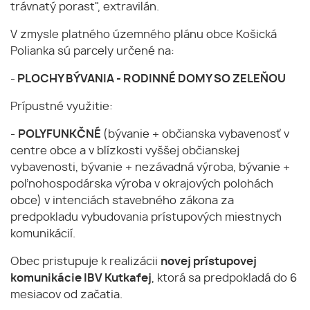
trávnatý porast", extravilán.
V zmysle platného územného plánu obce Košická
Polianka sú parcely určené na:
-
PLOCHY BÝVANIA - RODINNÉ DOMY SO ZELEŇOU
Prípustné využitie:
-
POLYFUNKČNÉ
(bývanie + občianska vybavenosť v
centre obce a v blízkosti vyššej občianskej
vybavenosti, bývanie + nezávadná výroba, bývanie +
poľnohospodárska výroba v okrajových polohách
obce) v intenciách stavebného zákona za
predpokladu vybudovania prístupových miestnych
komunikácií.
Obec pristupuje k realizácii
novej prístupovej
komunikácie IBV Kutkafej
, ktorá sa predpokladá do 6
mesiacov od začatia.