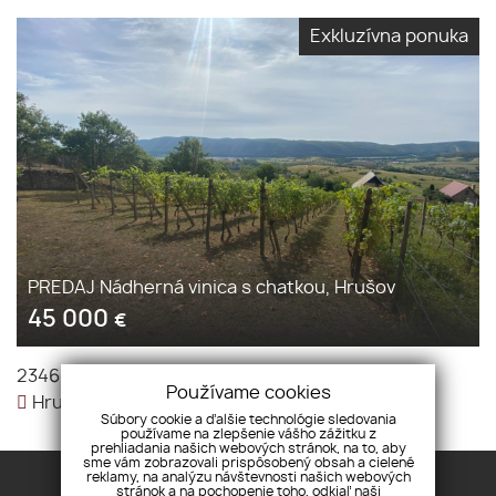
Exkluzívna ponuka
PREDAJ Nádherná vinica s chatkou, Hrušov
45 000
€
2
2346 m
|
Vinice
|
45 000 €
Používame cookies
Hrušov,
Súbory cookie a ďalšie technológie sledovania
používame na zlepšenie vášho zážitku z
prehliadania našich webových stránok, na to, aby
sme vám zobrazovali prispôsobený obsah a cielené
reklamy, na analýzu návštevnosti našich webových
stránok a na pochopenie toho, odkiaľ naši