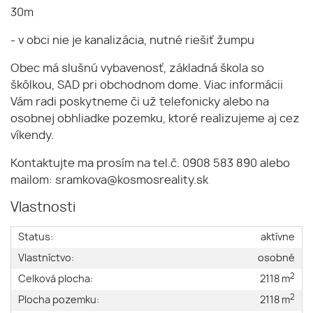
30m
- v obci nie je kanalizácia, nutné riešiť žumpu
Obec má slušnú vybavenosť, základná škola so
škôlkou, SAD pri obchodnom dome. Viac informácii
Vám radi poskytneme či už telefonicky alebo na
osobnej obhliadke pozemku, ktoré realizujeme aj cez
víkendy.
Kontaktujte ma prosím na tel.č. 0908 583 890 alebo
mailom: sramkova@kosmosreality.sk
Vlastnosti
Status:
aktívne
Vlastníctvo:
osobné
2
Celková plocha:
2118 m
2
Plocha pozemku:
2118 m