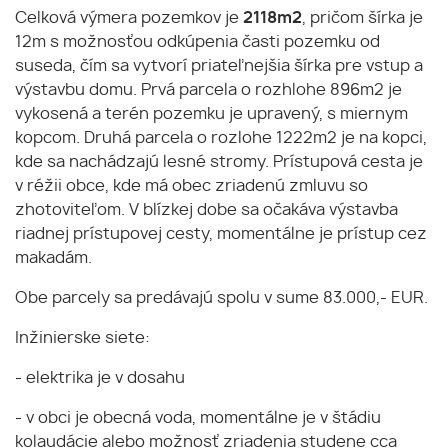
Celková výmera pozemkov je
2118m2
, pričom šírka je
12m s možnosťou odkúpenia časti pozemku od
suseda, čím sa vytvorí priateľnejšia šírka pre vstup a
výstavbu domu. Prvá parcela o rozhlohe 896m2 je
vykosená a terén pozemku je upravený, s miernym
kopcom. Druhá parcela o rozlohe 1222m2 je na kopci,
kde sa nachádzajú lesné stromy. Prístupová cesta je
v réžii obce, kde má obec zriadenú zmluvu so
zhotoviteľom. V blízkej dobe sa očakáva výstavba
riadnej prístupovej cesty, momentálne je prístup cez
makadám.
Obe parcely sa predávajú spolu v sume 83.000,- EUR.
Inžinierske siete:
- elektrika je v dosahu
- v obci je obecná voda, momentálne je v štádiu
kolaudácie alebo možnosť zriadenia studene cca